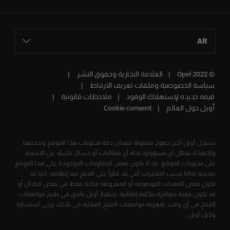
AR
© Opel 2022
العلامة التجارية وحقوق النشر
سياسة الخصوصية وملفات تعريف الارتباط
قيمه جديده لإستهلاك الوقود
ملاحظات قانونية
أوبل حول العالم
Cookie consent
ستبذل أوبل أكبر جهودٍ معقولة لضمان دقة محتويات هذا الموقع وتحديثها،
ولكنها لا تتحمّل أي مسؤولية تجاه أي مطالبات أو خسائر ناشئة عن الاعتماد
على محتويات الموقع. قد لا تكون بعض المعلومات الموجودة على هذا الموقع
صحيحة تمامًا بسبب التغييرات التي قد تطرأ على المنتج منذ إطلاقه. كما قد
تكون بعض المعدات الموصوفة أو المعروضة متاحة فقط في بعض البلدان أو
قد تكون فقط متوافرة بتكلفة إضافية. تحتفظ أوبل بالحق في تغيير مواصفات
المنتج في أي وقت. لمعرفة مواصفات المنتج الفعلية في بلدك، يرجى استشارة
وكيل أوبل.