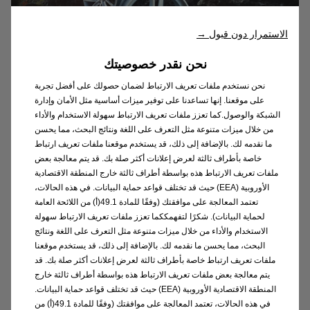
الاستمرار دون قبول →
نحن نقدر خصوصيتك
نحن نستخدم ملفات تعريف الارتباط لضمان حصولك على أفضل تجربة
عجلات الألمنيوم
على موقعنا. إنها تساعدنا على توفير ميزات أساسية مثل الأمان وإدارة
الشبكة والوصول.كما تعزز ملفات تعريف الارتباط سهولة الاستخدام والأداء
من خلال ميزات متنوعة مثل التعرف على اللغة ونتائج البحث، مما يحسن
عجلات الألمنيوم المصممة ببراعة هي أفضل
ما نقدمه لك. بالإضافة إلى ذلك، قد يستخدم موقعنا ملفات تعريف ارتباط
مقدمة عن السيارة. إنها تظهر شخصية السيارة
خاصة بأطراف ثالثة لعرض إعلانات أكثر صلة بك. قد يتم معالجة بعض
وسائقها.
ملفات تعريف الارتباط هذه بواسطة أطراف ثالثة خارج المنطقة الاقتصادية
الأوروبية (EEA) حيث قد تختلف قواعد حماية البيانات. في هذه الحالات،
تعتمد المعالجة على موافقتك (وفقًا للمادة 49.1(أ) من اللائحة العامة
اختر تصميمك
لحماية البيانات). شكرًا لتفهمككما تعزز ملفات تعريف الارتباط سهولة
الاستخدام والأداء من خلال ميزات متنوعة مثل التعرف على اللغة ونتائج
البحث، مما يحسن ما نقدمه لك. بالإضافة إلى ذلك، قد يستخدم موقعنا
ملفات تعريف ارتباط خاصة بأطراف ثالثة لعرض إعلانات أكثر صلة بك. قد
يتم معالجة بعض ملفات تعريف الارتباط هذه بواسطة أطراف ثالثة خارج
المنطقة الاقتصادية الأوروبية (EEA) حيث قد تختلف قواعد حماية البيانات.
في هذه الحالات، تعتمد المعالجة على موافقتك (وفقًا للمادة 49.1(أ) من