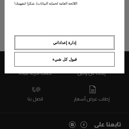
تحديد موقع وكيل صيانة أوبل الخاص بك
اللائحة العامة لحماية البيانات). شكرًا لتفهمك!
مستلزمات
إدارة إعداداتي
قبول كل شيء
إبحث عن وكيل
اطلب تجربة قيادة
إطلب عرض أسعار
اتصل بنا
تابعنا على