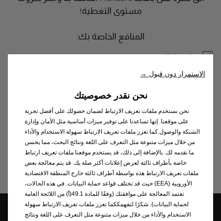
مستوى التغطية!
المنافع الخاصة بك:
راحة البال
جودة وخدمة أوبل الأصلية
الاستمرار دون قبول →
أقصى درجات الأمان والحماية
لا توجد تكاليف خدمة غير متوقعة
نحن نقدر خصوصيتك
باقة الضمان لمدة 5 سنوات أو 100,000 كم
نحن نستخدم ملفات تعريف الارتباط لضمان حصولك على أفضل تجربة
باقة الخدمة 5 سنوات أو 50,000 كم
على موقعنا. إنها تساعدنا على توفير ميزات أساسية مثل الأمان وإدارة
الشبكة والوصول.كما تعزز ملفات تعريف الارتباط سهولة الاستخدام والأداء
سيارة بديلة عند الطلب
من خلال ميزات متنوعة مثل التعرف على اللغة ونتائج البحث، مما يحسن
التعقيم والتطهير مجانًا أثناء الخدمات
ما نقدمه لك. بالإضافة إلى ذلك، قد يستخدم موقعنا ملفات تعريف ارتباط
خاصة بأطراف ثالثة لعرض إعلانات أكثر صلة بك. قد يتم معالجة بعض
ملفات تعريف الارتباط هذه بواسطة أطراف ثالثة خارج المنطقة الاقتصادية
الأوروبية (EEA) حيث قد تختلف قواعد حماية البيانات. في هذه الحالات،
تعتمد المعالجة على موافقتك (وفقًا للمادة 49.1(أ) من اللائحة العامة
لحماية البيانات). شكرًا لتفهمككما تعزز ملفات تعريف الارتباط سهولة
الاستخدام والأداء من خلال ميزات متنوعة مثل التعرف على اللغة ونتائج