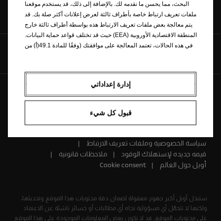
البحث، مما يحسن ما نقدمه لك. بالإضافة إلى ذلك، قد يستخدم موقعنا
إبحث عن وكيل
اتصل بنا
ملفات تعريف ارتباط خاصة بأطراف ثالثة لعرض إعلانات أكثر صلة بك. قد
يتم معالجة بعض ملفات تعريف الارتباط هذه بواسطة أطراف ثالثة خارج
المنطقة الاقتصادية الأوروبية (EEA) حيث قد تختلف قواعد حماية البيانات.
في هذه الحالات، تعتمد المعالجة على موافقتك (وفقًا للمادة 49.1(أ) من
تابعنا على
اللائحة العامة لحماية البيانات). شكرًا لتفهمك!
إدارة إعداداتي
AR
قبول كل شيء
© Opel 2022
العلامة التجارية وحقوق النشر
سياسة الخصوصية وملفات تعريف الارتباط
قيمه جديده لإستهلاك الوقود
ملاحظات قانونية
أوبل حول العالم
Cookie consent
ستبذل أوبل أكبر جهودٍ معقولة لضمان دقة محتويات هذا الموقع وتحديثها،
ولكنها لا تتحمّل أي مسؤولية تجاه أي مطالبات أو خسائر ناشئة عن الاعتماد
على محتويات الموقع. قد لا تكون بعض المعلومات الموجودة على هذا الموقع