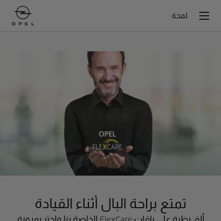
لمحة
تمتع براحة البال أثناء القيادة
ألق نظرة على باقات FlexCare الخاصة بنا واختر بمرونة