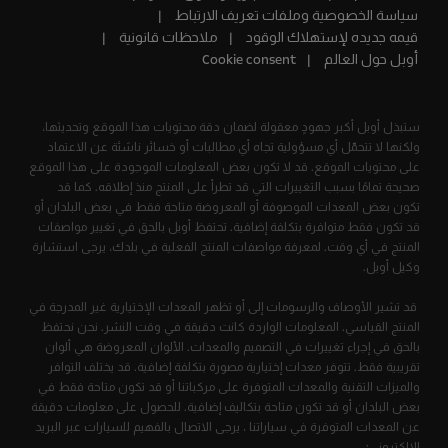
سياسة الخصوصية وملفات تعريف الارتباط
قيمه جديده لإستهلاك الوقود
ملاحظات قانونية
أوبل حول العالم
Cookie consent
ستبذل أوبل أكبر جهودٍ معقولة لضمان دقة محتويات هذا الموقع وتحديثها،
ولكنها لا تتحمّل أي مسؤولية تجاه أي مطالبات أو خسائر ناشئة عن الاعتماد
على محتويات الموقع. قد لا تكون بعض المعلومات الموجودة على هذا الموقع
صحيحة تمامًا بسبب التغييرات التي قد تطرأ على المنتج منذ إطلاقه. كما قد
تكون بعض المعدات الموصوفة أو المعروضة متاحة فقط في بعض البلدان أو
قد تكون فقط متوافرة بتكلفة إضافية. تحتفظ أوبل بالحق في تغيير مواصفات
المنتج في أي وقت. لمعرفة مواصفات المنتج الفعلية في بلدك، يرجى استشارة
وكيل أوبل.
قد تشير الأوصاف والرسومات إلى أو تظهر المعدات الإختيارية غير المدرجة في
المنتج القياسي. المعلومات الواردة كانت دقيقة في وقت النشر. نحن نحتفظ
بالحق في إجراء تغييرات في التصميم والمعدات. الألوان المعروضة هي ألوان
تقريبية فقط. تتوفر معدات إختيارية مصورة بتكلفة إضافية. قد يختلف التوافر
والميزات التقنية والمعدات المتوفرة على مركباتنا أو قد تكون متاحة فقط في
بعض البلدان أو قد تكون متاحة بتكاليف إضافية. للحصول على معلومات دقيقة
عن المعدات المتوفرة في سياراتنا ، يرجى الاتصال بالفهيم للسيارات عبر البريد
الإلكتروني: