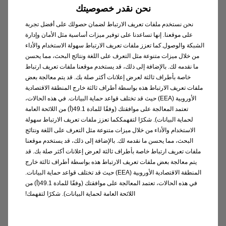
نحن نقدر خصوصيتك
الشركة
نحن نستخدم ملفات تعريف الارتباط لضمان حصولك على أفضل تجربة
على موقعنا. إنها تساعدنا على توفير ميزات أساسية مثل الأمان وإدارة
إكتشف أكثر
الشبكة والوصول.كما تعزز ملفات تعريف الارتباط سهولة الاستخدام والأداء
من خلال ميزات متنوعة مثل التعرف على اللغة ونتائج البحث، مما يحسن
ما نقدمه لك. بالإضافة إلى ذلك، قد يستخدم موقعنا ملفات تعريف ارتباط
خاصة بأطراف ثالثة لعرض إعلانات أكثر صلة بك. قد يتم معالجة بعض
ملفات تعريف الارتباط هذه بواسطة أطراف ثالثة خارج المنطقة الاقتصادية
الأوروبية (EEA) حيث قد تختلف قواعد حماية البيانات. في هذه الحالات،
تعتمد المعالجة على موافقتك (وفقًا للمادة 49.1(أ) من اللائحة العامة
لحماية البيانات). شكرًا لتفهمككما تعزز ملفات تعريف الارتباط سهولة
الاستخدام والأداء من خلال ميزات متنوعة مثل التعرف على اللغة ونتائج
البحث، مما يحسن ما نقدمه لك. بالإضافة إلى ذلك، قد يستخدم موقعنا
ملفات تعريف ارتباط خاصة بأطراف ثالثة لعرض إعلانات أكثر صلة بك. قد
يتم معالجة بعض ملفات تعريف الارتباط هذه بواسطة أطراف ثالثة خارج
المنطقة الاقتصادية الأوروبية (EEA) حيث قد تختلف قواعد حماية البيانات.
في هذه الحالات، تعتمد المعالجة على موافقتك (وفقًا للمادة 49.1(أ) من
اللائحة العامة لحماية البيانات). شكرًا لتفهمك!
المنتج