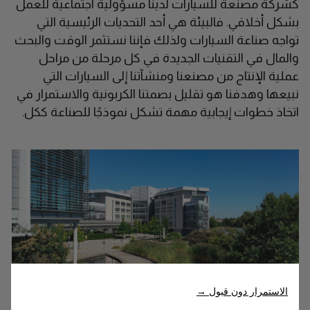
كشركة مصنعة للسيارات لدينا مسؤولية اجتماعية للعمل
بشكل أخلاقي. فالبيئة هي أحد التحديات الرئيسية التي
تواجه صناعة السيارات ولذلك فإننا نستثمر الوقت والبحث
والمال في التقنيات الجديدة في كل مرحلة من مراحل
عملية الإنتاج من مصنعنا ومنشآتنا إلى السيارات التي
نبيعها وهدفنا هو تقليل بصمتنا الكربونية والاستمرار في
اتخاذ خطوات إيجابية مهمة تشكل نموذجًا للصناعة ككل.
الاستمرار دون قبول →