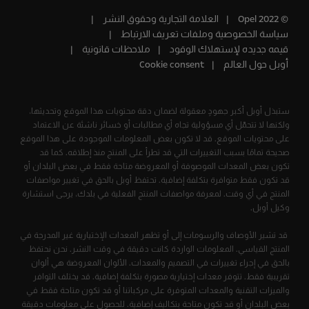
© Opel 2022
العلامة التجارية وحقوق النشر
سياسة الخصوصية وملفات تعريف الارتباط
قيمه جديده لإستهلاك الوقود
ملاحظات قانونية
أوبل حول العالم
Cookie consent
ستبذل أوبل أكبر جهودٍ معقولة لضمان دقة محتويات هذا الموقع وتحديثها،
ولكنها لا تتحمّل أي مسؤولية تجاه أي مطالبات أو خسائر ناشئة عن الاعتماد
على محتويات الموقع. قد لا تكون بعض المعلومات الموجودة على هذا الموقع
صحيحة تمامًا بسبب التغييرات التي قد تطرأ على المنتج منذ إطلاقه. كما قد
تكون بعض المعدات الموصوفة أو المعروضة متاحة فقط في بعض البلدان أو
قد تكون فقط متوافرة بتكلفة إضافية. تحتفظ أوبل بالحق في تغيير مواصفات
المنتج في أي وقت. لمعرفة مواصفات المنتج الفعلية في بلدك، يرجى استشارة
وكيل أوبل.
قد تشير الأوصاف والرسومات إلى أو تظهر المعدات الإختيارية غير المدرجة في
المنتج القياسي. المعلومات الواردة كانت دقيقة في وقت النشر. نحن نحتفظ
بالحق في إجراء تغييرات في التصميم والمعدات. الألوان المعروضة هي ألوان
تقريبية فقط. تتوفر معدات إختيارية مصورة بتكلفة إضافية. قد يختلف التوافر
والميزات التقنية والمعدات المتوفرة على مركباتنا أو قد تكون متاحة فقط في
بعض البلدان أو قد تكون متاحة بتكاليف إضافية. للحصول على معلومات دقيقة