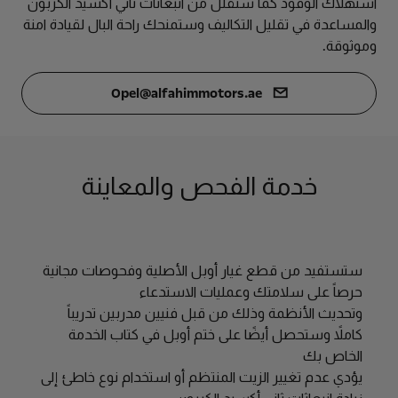
استهلاك الوقود كما ستقلل من انبعاثات ثاني أكسيد الكربون
والمساعدة في تقليل التكاليف وستمنحك راحة البال لقيادة امنة
وموثوقة.
Opel@alfahimmotors.ae
خدمة الفحص والمعاينة
ستستفيد من قطع غيار أوبل الأصلية وفحوصات مجانية
حرصاً على سلامتك وعمليات الاستدعاء
وتحديث الأنظمة وذلك من قبل فنيين مدربين تدريباً
كاملاً وستحصل أيضًا على ختم أوبل في كتاب الخدمة
الخاص بك
يؤدي عدم تغيير الزيت المنتظم أو استخدام نوع خاطئ إلى