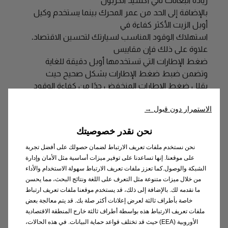
زيادة انبعاثات ثاني أكسيد الكربون
بالإضافة إلى الحد من عمر المحرك بينما يستخدم وكيل
أوبل الزيت الأكثر كفاءة في
استهلاك الوقود المناسب لسيارتك لتحسين الاقتصاد.
علاوة على ذلك فإن مقاييس
ضغط الإطارات التي تستخدمها أوبل دقيقة للغاية
وتضمن ضبط ضغط الإطارات بشكل صحيح حيث
يقلل ضغط الإطارات المنخفض جدًا من كفاءة الوقود
ويزيد من تكاليفة
الاستمرار دون قبول →
أثناء الخدمة سوف نتحقق من حالة مرشح الهواء للتأكد
من أنه يعمل بشكل صحيح حيث تتسبب المرشحات
نحن نقدر خصوصيتك
المسدودة في عمل المحرك بجهد أكبر وبالتالي زيادة
انبعاثات ثاني أكسيد الكربون
نحن نستخدم ملفات تعريف الارتباط لضمان حصولك على أفضل تجربة
مثل أي مركبة تحتاج سيارة أوبل إلى الصيانة بانتظام
على موقعنا. إنها تساعدنا على توفير ميزات أساسية مثل الأمان وإدارة
الشبكة والوصول.كما تعزز ملفات تعريف الارتباط سهولة الاستخدام والأداء
لإبقائها في أفضل حالة وللمساعدة في الحفاظ على
من خلال ميزات متنوعة مثل التعرف على اللغة ونتائج البحث، مما يحسن
قيمتها. إن المركز المسؤول عن صيانة أوبل
ما نقدمه لك. بالإضافة إلى ذلك، قد يستخدم موقعنا ملفات تعريف ارتباط
المعتمد هو الذي يعرف تكنولوجيا سيارتك وهو مُجهز
خاصة بأطراف ثالثة لعرض إعلانات أكثر صلة بك. قد يتم معالجة بعض
بأحدث الأدوات والمعدات لضمان صيانة عالية الجودة
ملفات تعريف الارتباط هذه بواسطة أطراف ثالثة خارج المنطقة الاقتصادية
بسعر جيد
الأوروبية (EEA) حيث قد تختلف قواعد حماية البيانات. في هذه الحالات،