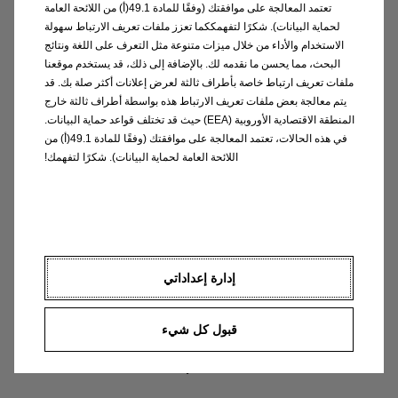
نوصي بأن تتم صيانة السيارات كل عام أو بعد 30000
تعتمد المعالجة على موافقتك (وفقًا للمادة 49.1(أ) من اللائحة العامة
كيلومتر
لحماية البيانات). شكرًا لتفهمككما تعزز ملفات تعريف الارتباط سهولة
الاستخدام والأداء من خلال ميزات متنوعة مثل التعرف على اللغة ونتائج
يرجى مراجعة دليل المالك الخاص بك لتأكيد ما تحتاجه
البحث، مما يحسن ما نقدمه لك. بالإضافة إلى ذلك، قد يستخدم موقعنا
السيارة
ملفات تعريف ارتباط خاصة بأطراف ثالثة لعرض إعلانات أكثر صلة بك. قد
نقاط الفحص في مركز اوبل المعتمد للصيانة
يتم معالجة بعض ملفات تعريف الارتباط هذه بواسطة أطراف ثالثة خارج
تغيير فلتر الزيت
المنطقة الاقتصادية الأوروبية (EEA) حيث قد تختلف قواعد حماية البيانات.
تغيير الفلتر الداخلي
في هذه الحالات، تعتمد المعالجة على موافقتك (وفقًا للمادة 49.1(أ) من
فحص البطارية
اللائحة العامة لحماية البيانات). شكرًا لتفهمك!
تغيير سائل الفرامل
الفحص والمعاينة (جسم السيارة ، الإطارات ، العادم)
الفحص والمعاينة (الفواصل ، المحرك ، الهيكل)
الفحص والمعاينة (للمركبات الخفيفة والإلكترونية)
إدارة إعداداتي
ابحث عن وكيل أوبل
قبول كل شيء
Opel@alfahimmotors.ae